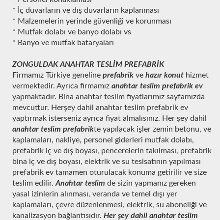
* İç duvarların ve dış duvarların kaplanması
* Malzemelerin yerinde güvenliği ve korunması
* Mutfak dolabı ve banyo dolabı vs
* Banyo ve mutfak bataryaları
ZONGULDAK ANAHTAR TESLİM PREFABRİK
Firmamız Türkiye geneline
prefabrik
ve
hazır konut
hizmet
vermektedir. Ayrıca firmamız
anahtar teslim prefabrik ev
yapmaktadır. Bina anahtar teslim fiyatlarımız sayfamızda
mevcuttur. Herşey dahil anahtar teslim prefabrik ev
yaptırmak isterseniz ayrıca fiyat almalısınız. Her şey dahil
anahtar teslim prefabrik
te yapılacak işler zemin betonu, ve
kaplamaları, nakliye, personel giderleri mutfak dolabı,
prefabrik iç ve dış boyası, pencerelerin takılması, prefabrik
bina iç ve dış boyası, elektrik ve su tesisatının yapılması
prefabrik ev tamamen oturulacak konuma getirilir ve size
teslim edilir.
Anahtar teslim
de sizin yapmanız gereken
yasal izinlerin alınması, veranda ve temel dışı yer
kaplamaları, çevre düzenlenmesi, elektrik, su aboneliği ve
kanalizasyon bağlantısıdır.
Her şey dahil anahtar teslim