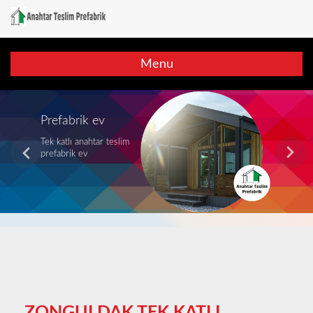
Menu
Modern prefabrik ev
Anahtar teslim modern
prefabrik evler
ZONGULDAK TEK KATLI