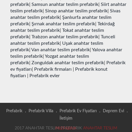
prefabrik
|
Samsun anahtar teslim prefabrik
|
Siirt anahtar
teslim prefabrik
|
Sinop anahtar teslim prefabrik
|
Sivas
anahtar teslim prefabrik
|
Şanlıurfa anahtar teslim
prefabrik
|
Şırnak anahtar teslim prefabrik
|
Tekirdağ
anahtar teslim prefabrik
|
Tokat anahtar teslim
prefabrik
|
Trabzon anahtar teslim prefabrik
|
Tunceli
anahtar teslim prefabrik
|
Uşak anahtar teslim
prefabrik
|
Van anahtar teslim prefabrik
|
Yalova anahtar
teslim prefabrik
|
Yozgat anahtar teslim
prefabrik
|
Zonguldak anahtar teslim prefabrik
|
Prefabrik
ev fiyatları
|
Prefabrik firmaları
|
Prefabrik konut
fiyatları
|
Prefabrik evler
Prefabrik
.
Prefabrik Villa
.
Prefabrik Ev Fiyatları
.
Deprem Evi
.
İletişim
2017 ANAHTAR TESLIM PREFABRIK
ANAHTAR TESLIM PREFABRIK