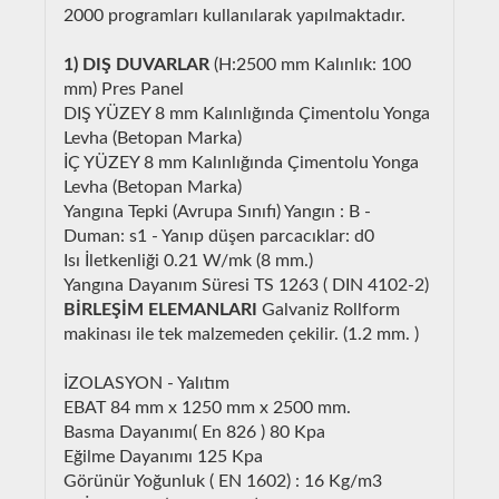
2000 programları kullanılarak yapılmaktadır.
1) DIŞ DUVARLAR
(H:2500 mm Kalınlık: 100
mm) Pres Panel
DIŞ YÜZEY 8 mm Kalınlığında Çimentolu Yonga
Levha (Betopan Marka)
İÇ YÜZEY 8 mm Kalınlığında Çimentolu Yonga
Levha (Betopan Marka)
Yangına Tepki (Avrupa Sınıfı) Yangın : B -
Duman: s1 - Yanıp düşen parcacıklar: d0
Isı İletkenliği 0.21 W/mk (8 mm.)
Yangına Dayanım Süresi TS 1263 ( DIN 4102-2)
BİRLEŞİM ELEMANLARI
Galvaniz Rollform
makinası ile tek malzemeden çekilir. (1.2 mm. )
İZOLASYON - Yalıtım
EBAT 84 mm x 1250 mm x 2500 mm.
Basma Dayanımı( En 826 ) 80 Kpa
Eğilme Dayanımı 125 Kpa
Görünür Yoğunluk ( EN 1602) : 16 Kg/m3