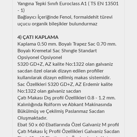
Yangına Tepki Sınıfı Euroclass A1 ( TS EN 13501
- 1)
Bağlayıcı İçeriğinde Fenol, formaldehit türevi
uçucu organik bileşikler bulundurmaz
4) ÇATI KAPLAMA
Kaplama 0.50 mm. Boyalı Trapez Sac 0.70 mm.
Boyalı Kremetal Sac Shıngle Standart
Opsiyonel Opsiyonel
S320 GD+Z, AZ kalite No:1322 olan galvaniz
sacdan özel olarak dizayn edilen profiller
kullanılarak dizayn edilmiş makas sistemidir.
Sac Özellkleri S320 GD+Z, AZ Erdemir kalite
No:1322 olan galvaniz sacdan
Çatı Makası Dış profil Özellikleri 0.8 - 1.2 mm.
Kalınlığında Rolform ve Abkant Makinasında
Bükülmüş ve Çekilmiş Paslanmaz Sacdan
Oluşmaktadır.
Ebat 50 x 60 Ebatlarında Özel Galvaniz M profil
Çatı Makası İç Profil Özellikleri Galvaniz Sacdan