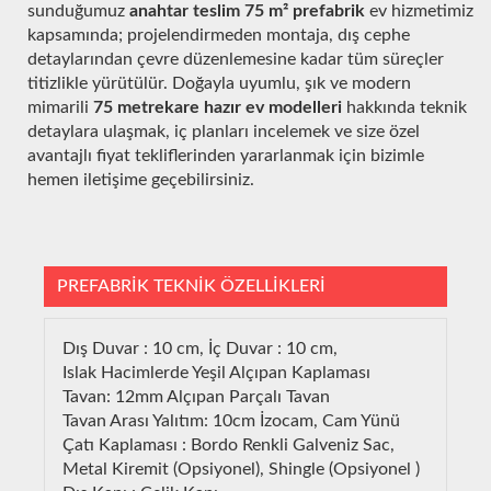
sunduğumuz
anahtar teslim 75 m² prefabrik
ev hizmetimiz
kapsamında; projelendirmeden montaja, dış cephe
detaylarından çevre düzenlemesine kadar tüm süreçler
titizlikle yürütülür. Doğayla uyumlu, şık ve modern
mimarili
75 metrekare hazır ev modelleri
hakkında teknik
detaylara ulaşmak, iç planları incelemek ve size özel
avantajlı fiyat tekliflerinden yararlanmak için bizimle
hemen iletişime geçebilirsiniz.
PREFABRİK TEKNİK ÖZELLİKLERİ
Dış Duvar : 10 cm, İç Duvar : 10 cm,
Islak Hacimlerde Yeşil Alçıpan Kaplaması
Tavan: 12mm Alçıpan Parçalı Tavan
Tavan Arası Yalıtım: 10cm İzocam, Cam Yünü
Çatı Kaplaması : Bordo Renkli Galveniz Sac,
Metal Kiremit (Opsiyonel), Shingle (Opsiyonel )