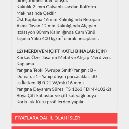
birleştirilmesinden oluşur.
Kalınlık 2. mm.Galvaniz sacdan Rolform
Makinasında Çekilir
Üst Kaplama 16 mm Kalınlığında Betopan
Asma Tavan 12 mm Kalınlığında Alçıpan
İzolasyon 80mm Kalınlığında Cam Yünü
Taşıma Yükü 400 kg/m² olarak hesaplanır.
12) MERDİVEN (ÇİFT KATLI BİNALAR İÇİN)
Karkas Özel Tasarım Metal ve Ahşap Merdiven.
Kaplama
Yangına Tepki (Avrupa Sınıfı) Yangın : B -
Duman: s1 - Yanıp düşen parcacıklar: d0
Isı İletkenliği 0.21 W/mk (16 mm.)
Yangına Dayanım Süresi TS 1263 ( DIN 4102-2)
Boya Çift kat astar ve çift kat yağlı boya
Korkuluk Kutu profillerden yapılır
FİYATLARA DAHİL OLAN İŞLER