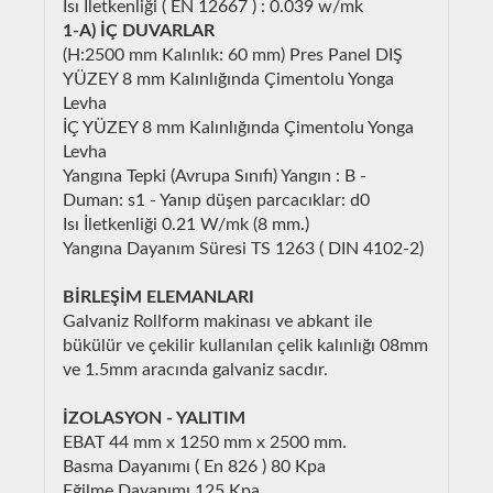
Isı İletkenliği ( EN 12667 ) : 0.039 w/mk
1-A) İÇ DUVARLAR
(H:2500 mm Kalınlık: 60 mm) Pres Panel DIŞ
YÜZEY 8 mm Kalınlığında Çimentolu Yonga
Levha
İÇ YÜZEY 8 mm Kalınlığında Çimentolu Yonga
Levha
Yangına Tepki (Avrupa Sınıfı) Yangın : B -
Duman: s1 - Yanıp düşen parcacıklar: d0
Isı İletkenliği 0.21 W/mk (8 mm.)
Yangına Dayanım Süresi TS 1263 ( DIN 4102-2)
BİRLEŞİM ELEMANLARI
Galvaniz Rollform makinası ve abkant ile
bükülür ve çekilir kullanılan çelik kalınlığı 08mm
ve 1.5mm aracında galvaniz sacdır.
İZOLASYON - YALITIM
EBAT 44 mm x 1250 mm x 2500 mm.
Basma Dayanımı ( En 826 ) 80 Kpa
Eğilme Dayanımı 125 Kpa