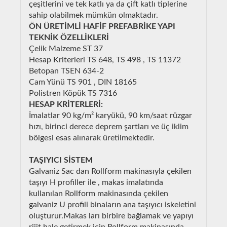
çeşitlerini ve tek katlı ya da çift katlı tiplerine
sahip olabilmek mümkün olmaktadır.
ÖN ÜRETİMLİ HAFİF PREFABRİKE YAPI
TEKNİK ÖZELLİKLERİ
Çelik Malzeme ST 37
Hesap Kriterleri TS 648, TS 498 , TS 11372
Betopan TSEN 634-2
Cam Yünü TS 901 , DIN 18165
Polistren Köpük TS 7316
HESAP KRİTERLERİ:
İmalatlar 90 kg/m² karyükü, 90 km/saat rüzgar
hızı, birinci derece deprem şartları ve üç iklim
bölgesi esas alınarak üretilmektedir.
TAŞIYICI SİSTEM
Galvaniz Sac dan Rollform makinasıyla çekilen
taşıyı H profiller ile , makas imalatında
kullanılan Rollform makinasında çekilen
galvaniz U profili binaların ana taşıyıcı iskeletini
oluşturur.Makas ları birbire bağlamak ve yapıyı
rijit hale getirmek için Rollform makinasında