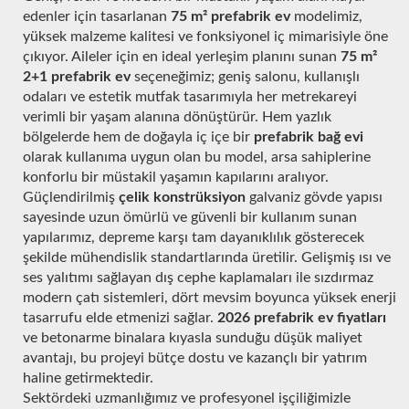
edenler için tasarlanan
75 m² prefabrik ev
modelimiz,
yüksek malzeme kalitesi ve fonksiyonel iç mimarisiyle öne
çıkıyor. Aileler için en ideal yerleşim planını sunan
75 m²
2+1 prefabrik ev
seçeneğimiz; geniş salonu, kullanışlı
odaları ve estetik mutfak tasarımıyla her metrekareyi
verimli bir yaşam alanına dönüştürür. Hem yazlık
bölgelerde hem de doğayla iç içe bir
prefabrik bağ evi
olarak kullanıma uygun olan bu model, arsa sahiplerine
konforlu bir müstakil yaşamın kapılarını aralıyor.
Güçlendirilmiş
çelik konstrüksiyon
galvaniz gövde yapısı
sayesinde uzun ömürlü ve güvenli bir kullanım sunan
yapılarımız, depreme karşı tam dayanıklılık gösterecek
şekilde mühendislik standartlarında üretilir. Gelişmiş ısı ve
ses yalıtımı sağlayan dış cephe kaplamaları ile sızdırmaz
modern çatı sistemleri, dört mevsim boyunca yüksek enerji
tasarrufu elde etmenizi sağlar.
2026 prefabrik ev fiyatları
ve betonarme binalara kıyasla sunduğu düşük maliyet
avantajı, bu projeyi bütçe dostu ve kazançlı bir yatırım
haline getirmektedir.
Sektördeki uzmanlığımız ve profesyonel işçiliğimizle