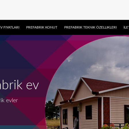
V FIYATLARI
PREFABRIK KONUT
PREFABRIK TEKNIK ÖZELLIKLERI
İLE
brik ev
ik evler