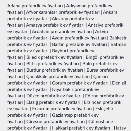
Adana prefabrik ev fiyatları
|
Adıyaman prefabrik ev
fiyatları
|
Afyonkarahisar prefabrik ev fiyatları
|
Ankara
prefabrik ev fiyatları
|
Aksaray prefabrik ev
fiyatları
|
Amasya prefabrik ev fiyatları
|
Antalya prefabrik
ev fiyatları
|
Ardahan prefabrik ev fiyatları
|
Artvin
prefabrik ev fiyatları
|
Aydın prefabrik ev fiyatları
|
Balıkesir
prefabrik ev fiyatları
|
Bartın prefabrik ev fiyatları
|
Batman
prefabrik ev fiyatları
|
Bayburt prefabrik ev
fiyatları
|
Bilecik prefabrik ev fiyatları
|
Bingöl prefabrik ev
fiyatları
|
Bitlis prefabrik ev fiyatları
|
Bolu prefabrik ev
fiyatları
|
Burdur prefabrik ev fiyatları
|
Bursa prefabrik ev
fiyatları
|
Çanakkale prefabrik ev fiyatları
|
Çankırı
prefabrik ev fiyatları
|
Çorum prefabrik ev fiyatları
|
Denizli
prefabrik ev fiyatları
|
Diyarbakır prefabrik ev
fiyatları
|
Düzce prefabrik ev fiyatları
|
Edirne prefabrik ev
fiyatları
|
Elazığ prefabrik ev fiyatları
|
Erzincan prefabrik
ev fiyatları
|
Erzurum prefabrik ev fiyatları
|
Eskişehir
prefabrik ev fiyatları
|
Gaziantep prefabrik ev
fiyatları
|
Giresun prefabrik ev fiyatları
|
Gümüşhane
prefabrik ev fiyatları
|
Hakkari prefabrik ev fiyatları
|
Hatay