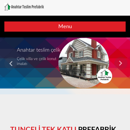
Menu
Anahtar teslim çelik ev
Çelik villa ve çelik konut
imalatı
TUNCELİ TEK KATLI
PREFABRİK