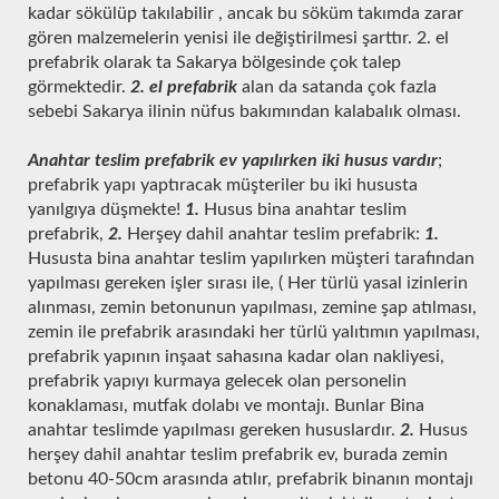
kadar sökülüp takılabilir , ancak bu söküm takımda zarar
gören malzemelerin yenisi ile değiştirilmesi şarttır. 2. el
prefabrik olarak ta Sakarya bölgesinde çok talep
görmektedir.
2. el prefabrik
alan da satanda çok fazla
sebebi Sakarya ilinin nüfus bakımından kalabalık olması.
Anahtar teslim prefabrik ev yapılırken iki husus vardır
;
prefabrik yapı yaptıracak müşteriler bu iki hususta
yanılgıya düşmekte!
1.
Husus bina anahtar teslim
prefabrik,
2.
Herşey dahil anahtar teslim prefabrik:
1.
Hususta bina anahtar teslim yapılırken müşteri tarafından
yapılması gereken işler sırası ile, ( Her türlü yasal izinlerin
alınması, zemin betonunun yapılması, zemine şap atılması,
zemin ile prefabrik arasındaki her türlü yalıtımın yapılması,
prefabrik yapının inşaat sahasına kadar olan nakliyesi,
prefabrik yapıyı kurmaya gelecek olan personelin
konaklaması, mutfak dolabı ve montajı. Bunlar Bina
anahtar teslimde yapılması gereken hususlardır.
2.
Husus
herşey dahil anahtar teslim prefabrik ev, burada zemin
betonu 40-50cm arasında atılır, prefabrik binanın montajı