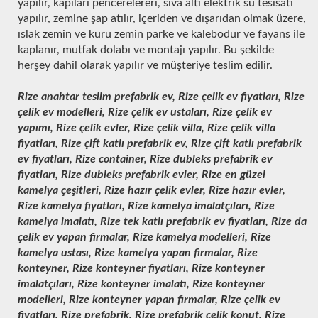
yapılır, kapıları pencerelereri, sıva altı elektrik su tesisatı
yapılır, zemine şap atılır, içeriden ve dışarıdan olmak üzere,
ıslak zemin ve kuru zemin parke ve kalebodur ve fayans ile
kaplanır, mutfak dolabı ve montajı yapılır. Bu şekilde
herşey dahil olarak yapılır ve müşteriye teslim edilir.
Rize anahtar teslim prefabrik ev, Rize çelik ev fiyatları, Rize
çelik ev modelleri, Rize çelik ev ustaları, Rize çelik ev
yapımı, Rize çelik evler, Rize çelik villa, Rize çelik villa
fiyatları, Rize çift katlı prefabrik ev, Rize çift katlı prefabrik
ev fiyatları, Rize container, Rize dubleks prefabrik ev
fiyatları, Rize dubleks prefabrik evler, Rize en güzel
kamelya çeşitleri, Rize hazır çelik evler, Rize hazır evler,
Rize kamelya fiyatları, Rize kamelya imalatçıları, Rize
kamelya imalatı, Rize tek katlı prefabrik ev fiyatları, Rize da
çelik ev yapan firmalar, Rize kamelya modelleri, Rize
kamelya ustası, Rize kamelya yapan firmalar, Rize
konteyner, Rize konteyner fiyatları, Rize konteyner
imalatçıları, Rize konteyner imalatı, Rize konteyner
modelleri, Rize konteyner yapan firmalar, Rize çelik ev
fiyatları, Rize prefabrik, Rize prefabrik çelik konut, Rize