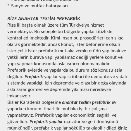
* Banyo ve mutfak bataryaları
RİZE ANAHTAR TESLİM PREFABRİK
Rize ili başta olmak üzere tüm Türkiye'ye hizmet
vermekteyiz. Bu sebeple bu bölgede yapılar titizlikle
kontrol edilmektedir. Kimi insan bu prosedürleri can sıkıcı
olarak görmektedir, ancak konut, ister betonerme olsun
ister çelik ister prefabrik mutlaka zemin etüdü yapılmalı ve
yetkililerin buraya yapı yapılamaz dediği yerlere konut ve
yapı yapmak konusunda asla ısrarcı olunmamalıdır.
Prefabrik evlerde ve yapılarda bu durum söz konusu asla
değildir.
Prefabrik
yapılar yapısı itibari ile demonte ve vidalı
sistemde yapıldığı için depremde ve olası bir doğa olayında
asla zarar görmez ve depremde yıkılması neredeyse
imkansızdır.
Bizler Karadeniz bölgesine
anahtar teslim prefabrik ev
yaparken konum itibari ile mutlaka iyi bir çalışma
yapmaktayız. Prefabrik yapılar ekonomiktir, sağlıklı ve
güvenlidir.
Prefabrik yapılar
ucuzdur ve geri dönüşümü
mümkündür, prefabrik yapılar sökülüp takılabilir dilediğiniz