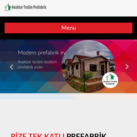
Menu
Modern prefabrik ev
Anahtar teslim modern
prefabrik evler
RİZE TEK KATLI
PREFABRİK