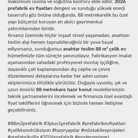
maksimum ısınma ve soğutma konforu elde edilir.
2026
prefabrik ev fiyatları
dengesi ve sunduğu yüksek enerji
tasarrufu göz önüne olduğunda, 88 metrekarelik bu özel
yapı bütçenizi koruyan en akılcı gayrimenkul
yatırımlarından biridir.
Arsanız üzerinde hiçbir inşaat stresi yaşamadan, anahtarı
teslim alıp hemen taşınabileceğiniz bir yuva hayal
ediyorsanız, sunduğumuz
anahtar teslim 88 m² çelik ev
hizmetimizle tüm süreçte yanınızdayız. Fabrikasyon imalat
aşamasından sahadaki profesyonel montaj işçiliğine,
dayanıklı çatı kaplamasından dış cephe ve çevre
düzenlemesi detaylarına kadar her adım uzman
ekiplerimizce titizlikle yürütülür. Doğayla uyumlu, şık ve
uzun ömürlü
88 metrekare hazır konut
modellerimizin
teknik şartnamelerini incelemek ve firmanıza özel avantajlı
fiyat tekliflerini öğrenmek için bizimle hemen iletişime
geçebilirsiniz.
#88m2prefabrik #3plus1prefabrik #prefabrikevfiyatları
#çelikkonstrüksiyon #hazıryapılar #müstakilevprojeleri
#prefabrikvilla #2026prefabrik #modernmimari