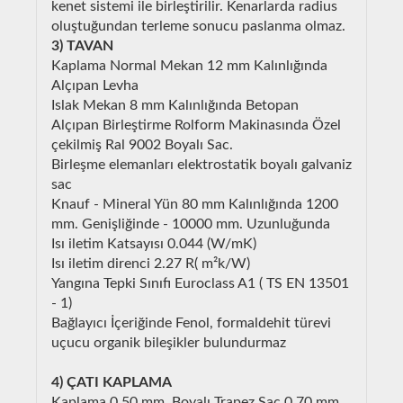
kenet sistemi ile birleştirilir. Kenarlarda radius
oluştuğundan terleme sonucu paslanma olmaz.
3) TAVAN
Kaplama Normal Mekan 12 mm Kalınlığında
Alçıpan Levha
Islak Mekan 8 mm Kalınlığında Betopan
Alçıpan Birleştirme Rolform Makinasında Özel
çekilmiş Ral 9002 Boyalı Sac.
Birleşme elemanları elektrostatik boyalı galvaniz
sac
Knauf - Mineral Yün 80 mm Kalınlığında 1200
mm. Genişliğinde - 10000 mm. Uzunluğunda
Isı iletim Katsayısı 0.044 (W/mK)
Isı iletim direnci 2.27 R( m²k/W)
Yangına Tepki Sınıfı Euroclass A1 ( TS EN 13501
- 1)
Bağlayıcı İçeriğinde Fenol, formaldehit türevi
uçucu organik bileşikler bulundurmaz
4) ÇATI KAPLAMA
Kaplama 0.50 mm. Boyalı Trapez Sac 0.70 mm.