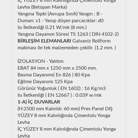
İÇ YÜZEY 8 mm Kalınlığında Çimentolu Yonga
Levha (Betopan Marka)
Yangına Tepki (Avrupa Sınıfı) Yangın : B -
Duman: s1 - Yanıp düşen parcacıklar: d0
Isı İletkenliği 0.21 W/mk (8 mm.)
Yangına Dayanım Süresi TS 1263 ( DIN 4102-2)
BİRLEŞİM ELEMANLARI
Galvaniz Rollform
makinası ile tek malzemeden çekilir. (1.2 mm. )
İZOLASYON - Yalıtım
EBAT 84 mm x 1250 mm x 2500 mm.
Basma Dayanımı( En 826 ) 80 Kpa
Eğilme Dayanımı 125 Kpa
Görünür Yoğunluk ( EN 1602) : 16 Kg/m3
Isı İletkenliği ( EN 12667 ) : 0.039 w/mk
1-A) İÇ DUVARLAR
(H:2500 mm Kalınlık: 60 mm) Pres Panel DIŞ
YÜZEY 8 mm Kalınlığında Çimentolu Yonga
Levha
İÇ YÜZEY 8 mm Kalınlığında Çimentolu Yonga
Levha