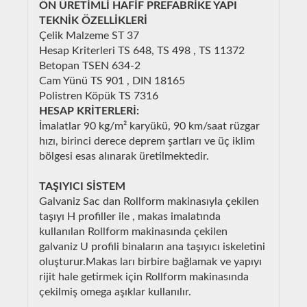
ÖN ÜRETİMLİ HAFİF PREFABRİKE YAPI
TEKNİK ÖZELLİKLERİ
Çelik Malzeme ST 37
Hesap Kriterleri TS 648, TS 498 , TS 11372
Betopan TSEN 634-2
Cam Yünü TS 901 , DIN 18165
Polistren Köpük TS 7316
HESAP KRİTERLERİ:
İmalatlar 90 kg/m² karyükü, 90 km/saat rüzgar
hızı, birinci derece deprem şartları ve üç iklim
bölgesi esas alınarak üretilmektedir.
TAŞIYICI SİSTEM
Galvaniz Sac dan Rollform makinasıyla çekilen
taşıyı H profiller ile , makas imalatında
kullanılan Rollform makinasında çekilen
galvaniz U profili binaların ana taşıyıcı iskeletini
oluşturur.Makas ları birbire bağlamak ve yapıyı
rijit hale getirmek için Rollform makinasında
çekilmiş omega aşıklar kullanılır.