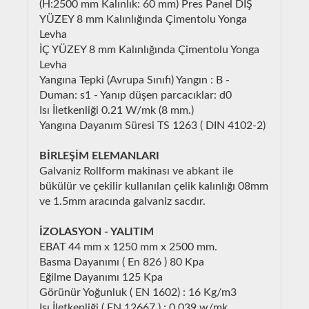
(H:2500 mm Kalınlık: 60 mm) Pres Panel DIŞ
YÜZEY 8 mm Kalınlığında Çimentolu Yonga
Levha
İÇ YÜZEY 8 mm Kalınlığında Çimentolu Yonga
Levha
Yangına Tepki (Avrupa Sınıfı) Yangın : B -
Duman: s1 - Yanıp düşen parcacıklar: d0
Isı İletkenliği 0.21 W/mk (8 mm.)
Yangına Dayanım Süresi TS 1263 ( DIN 4102-2)
BİRLEŞİM ELEMANLARI
Galvaniz Rollform makinası ve abkant ile
bükülür ve çekilir kullanılan çelik kalınlığı 08mm
ve 1.5mm aracında galvaniz sacdır.
İZOLASYON - YALITIM
EBAT 44 mm x 1250 mm x 2500 mm.
Basma Dayanımı ( En 826 ) 80 Kpa
Eğilme Dayanımı 125 Kpa
Görünür Yoğunluk ( EN 1602) : 16 Kg/m3
Isı İletkenliği ( EN 12667 ) : 0.039 w/mk