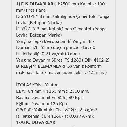
1) DIŞ DUVARLAR
(H:2500 mm Kalınlık: 100
mm) Pres Panel
DIŞ YÜZEY 8 mm Kalınlığında Çimentolu Yonga
Levha (Betopan Marka)
İÇ YÜZEY 8 mm Kalınlığında Çimentolu Yonga
Levha (Betopan Marka)
Yangına Tepki (Avrupa Sınıfı) Yangın : B -
Duman: s1 - Yanıp düşen parcacıklar: d0
Isı İletkenliği 0.21 W/mk (8 mm.)
Yangına Dayanım Süresi TS 1263 ( DIN 4102-2)
BİRLEŞİM ELEMANLARI
Galvaniz Rollform
makinası ile tek malzemeden çekilir. (1.2 mm. )
İZOLASYON - Yalıtım
EBAT 84 mm x 1250 mm x 2500 mm.
Basma Dayanımı( En 826 ) 80 Kpa
Eğilme Dayanımı 125 Kpa
Görünür Yoğunluk ( EN 1602) : 16 Kg/m3
Isı İletkenliği ( EN 12667 ) : 0.039 w/mk
1-A) İÇ DUVARLAR