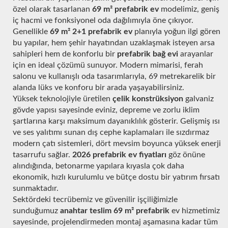
özel olarak tasarlanan
69 m² prefabrik ev
modelimiz, geniş
iç hacmi ve fonksiyonel oda dağılımıyla öne çıkıyor.
Genellikle
69 m² 2+1 prefabrik ev
planıyla yoğun ilgi gören
bu yapılar, hem şehir hayatından uzaklaşmak isteyen arsa
sahipleri hem de konforlu bir
prefabrik bağ evi
arayanlar
için en ideal çözümü sunuyor. Modern mimarisi, ferah
salonu ve kullanışlı oda tasarımlarıyla, 69 metrekarelik bir
alanda lüks ve konforu bir arada yaşayabilirsiniz.
Yüksek teknolojiyle üretilen
çelik konstrüksiyon
galvaniz
gövde yapısı sayesinde eviniz, depreme ve zorlu iklim
şartlarına karşı maksimum dayanıklılık gösterir. Gelişmiş ısı
ve ses yalıtımı sunan dış cephe kaplamaları ile sızdırmaz
modern çatı sistemleri, dört mevsim boyunca yüksek enerji
tasarrufu sağlar.
2026 prefabrik ev fiyatları
göz önüne
alındığında, betonarme yapılara kıyasla çok daha
ekonomik, hızlı kurulumlu ve bütçe dostu bir yatırım fırsatı
sunmaktadır.
Sektördeki tecrübemiz ve güvenilir işçiliğimizle
sunduğumuz
anahtar teslim 69 m² prefabrik
ev hizmetimiz
sayesinde, projelendirmeden montaj aşamasına kadar tüm