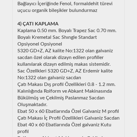
Bağlayıcı İçeriğinde Fenol, formaldehit türevi
uçucu organik bileşikler bulundurmaz
4) ÇATI KAPLAMA
Kaplama 0.50 mm. Boyalı Trapez Sac 0.70 mm.
Boyalı Kremetal Sac Shıngle Standart
Opsiyonel Opsiyonel
S320 GD+Z, AZ kalite No:1322 olan galvaniz
sacdan özel olarak dizayn edilen profiller
kullanılarak dizayn edilmiş makas sistemidir.
Sac Özellkleri S320 GD+Z, AZ Erdemir kalite
No:1322 olan galvaniz sacdan
Çatı Makası Dış profil Özellikleri 0.8 - 1.2 mm.
Kalınlığında Rolform ve Abkant Makinasında
Bükülmüş ve Çekilmiş Paslanmaz Sacdan
Oluşmaktadır.
Ebat 50 x 60 Ebatlarında Özel Galvaniz M profil
Çatı Makası İç Profil Özellikleri Galvaniz Sacdan
Ebat 40 x 60 Ebatlarında Özel galvaniz Kutu
profil