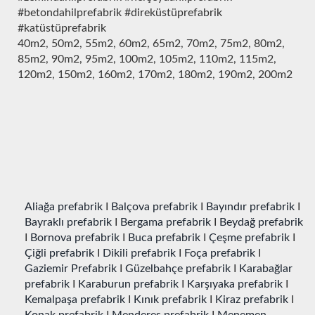
#betondahilprefabrik #direküstüprefabrik
#katüstüprefabrik
40m2, 50m2, 55m2, 60m2, 65m2, 70m2, 75m2, 80m2,
85m2, 90m2, 95m2, 100m2, 105m2, 110m2, 115m2,
120m2, 150m2, 160m2, 170m2, 180m2, 190m2, 200m2
Aliağa prefabrik
I
Balçova prefabrik
I
Bayındır prefabrik
I
Bayraklı prefabrik
I
Bergama prefabrik
I
Beydağ prefabrik
I
Bornova prefabrik
I
Buca prefabrik
I
Çeşme prefabrik
I
Çiğli prefabrik
I
Dikili prefabrik
I
Foça prefabrik
I
Gaziemir Prefabrik
I
Güzelbahçe prefabrik
I
Karabağlar
prefabrik
I
Karaburun prefabrik
I
Karşıyaka prefabrik
I
Kemalpaşa prefabrik
I
Kınık prefabrik
I
Kiraz prefabrik
I
Konak prefabrik
I
Menderes prefabrik
I
Menemen