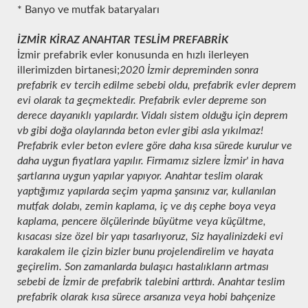
* Banyo ve mutfak bataryaları
İZMİR KİRAZ ANAHTAR TESLİM PREFABRİK
İzmir prefabrik evler konusunda en hızlı ilerleyen
illerimizden birtanesi;
2020 İzmir depreminden sonra
prefabrik ev tercih edilme sebebi oldu, prefabrik evler deprem
evi olarak ta geçmektedir. Prefabrik evler depreme son
derece dayanıklı yapılardır. Vidalı sistem olduğu için deprem
vb gibi doğa olaylarında beton evler gibi asla yıkılmaz!
Prefabrik evler beton evlere göre daha kısa sürede kurulur ve
daha uygun fiyatlara yapılır. Firmamız sizlere İzmir' in hava
şartlarına uygun yapılar yapıyor. Anahtar teslim olarak
yaptığımız yapılarda seçim yapma şansınız var, kullanılan
mutfak dolabı, zemin kaplama, iç ve dış cephe boya veya
kaplama, pencere ölçülerinde büyütme veya küçültme,
kısacası size özel bir yapı tasarlıyoruz, Siz hayalinizdeki evi
karakalem ile çizin bizler bunu projelendirelim ve hayata
geçirelim. Son zamanlarda bulaşıcı hastalıkların artması
sebebi de İzmir de prefabrik talebini arttırdı. Anahtar teslim
prefabrik olarak kısa sürece arsanıza veya hobi bahçenize