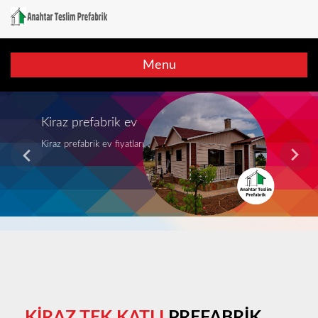
Menu
Kiraz prefabrik ev
Kiraz prefabrik ev fiyatları
KİRAZ TEK KATLI
PREFABRİK