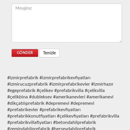
Temizle
GÖNDER
#izmirprefabrik #izmirprefabrikevfiyatları
#izmirucuzprefabrik #izmirprefabrikevler #izmirhazır
#egeprefabrik #çelikev #prefabrikvilla #çelikvilla
#çelikbina #dubleksev #amerikanevleri #amerikanevi
#dikçatılıprefabrik #depremevi #depremevi
#prefabrikevler #prefabrikevfiyatları
#prefabrikkonutfiyatları #çelikevfiyatları #prefabrikvilla
#prefabrikvillafiyatları #betondahilprefabrik
#zemindahilprefabrik #herşeydahilprefabrik